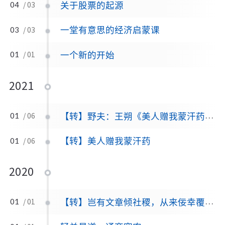
关于股票的起源
04
/ 03
一堂有意思的经济启蒙课
03
/ 03
一个新的开始
01
/ 01
2021
【转】野夫：王朔《美人赠我蒙汗药》写作出版真相
01
/ 06
【转】美人赠我蒙汗药
01
/ 06
2020
【转】岂有文章倾社稷，从来佞幸覆乾坤
01
/ 01