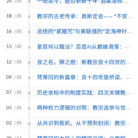
一纸禁令，能否斩断千年“酒桌潜规则”？白酒江湖的“生死劫”还是又一场“表面文章”？
20
/ 05
教宗的古老传承：奥斯定会—— “不安之心”的追寻者一位奥斯定会士教宗，将为教会注入怎样的灵性基因？
18
/ 05
总统的“紧箍咒”与美联储的“定海神针”：特朗普为何撼不动鲍威尔？
16
/ 05
星辰何以黯淡？百度AI从巅峰滑落：被低估的‘体制成本’与错过的‘关键窗口’
15
/ 05
良之名，狮之胆：新教宗良十四世的世纪抉择与历史回响
12
/ 05
梵蒂冈的新篇章：良十四世是桥梁、传承，还是时代的回响？
09
/ 05
历史坐标中的制度实践：四次关键教宗选举的深度案例分析
07
/ 05
两种权力逻辑的对照：教宗选举与世俗选举的本质差异分析
05
/ 05
从共识到枢机，从干预到封闭：教宗选举制度的千年演进轨迹
02
/ 05
30