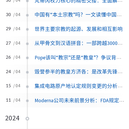
梵蒂冈权力核心的精密交接：全面解析现代教宗选举规程与机制
/ 04
中国有“本土宗教”吗？一文读懂中国人的信仰版图：从巫觋、儒释道到民间诸神
30
/ 04
世界主要宗教的起源、发展和相互影响
29
/ 04
从甲骨文到汉语拼音：一部跨越3000年的汉字注音进化史
27
/ 04
Pope该叫“教宗”还是“教皇”？争议背后，你想知道的都在这里
26
/ 04
毁誉参半的教皇方济各：是改革先锋，还是传统的“破坏者”？
24
/ 04
集成电路原产地认定规则变更的分析及其对中美贸易和全球半导体产业的影响
15
/ 04
Moderna公司未来前景分析：FDA规定影响及股价风险评估
11
/ 04
2024