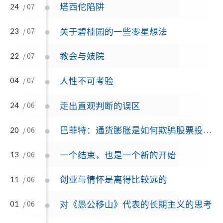
塔西佗陷阱
24
/ 07
关于碧桂园的一些零星想法
23
/ 07
教会与妓院
22
/ 07
人性不可考验
04
/ 07
走出直观判断的误区
24
/ 06
巴菲特：通货膨胀是如何欺骗股票投资者的
20
/ 06
一个结束，也是一个新的开始
13
/ 06
创业与情怀是离得比较远的
11
/ 06
对《愚公移山》代表的长期主义的思考
01
/ 06