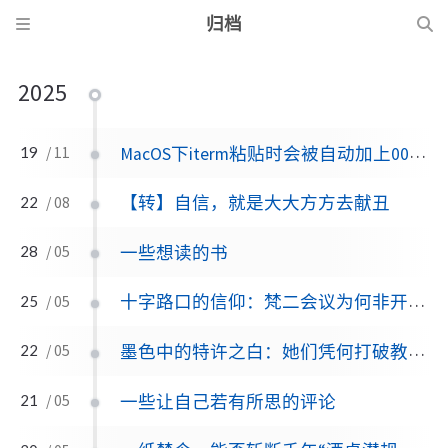
归档
2025
MacOS下iterm粘贴时会被自动加上00~和01~的问题
19
/ 11
【转】自信，就是大大方方去献丑
22
/ 08
一些想读的书
28
/ 05
十字路口的信仰：梵二会议为何非开不可？——一位‘过渡教宗’的惊世豪赌与教会重生之路｜AI帮我研究梵二会议
25
/ 05
墨色中的特许之白：她们凭何打破教宗面前的“黑色禁忌”？深掘“白色特权”的百年秘辛
22
/ 05
一些让自己若有所思的评论
21
/ 05