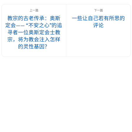
名字：一个教宗的首次“训谕” 2025年5月，梵蒂冈西斯廷教堂的
烟囱升起了久违的白烟。“Habemu...
教宗的古老传承：奥斯
一些让自己若有所思的
定会—— “不安之心”的追
评论
寻者一位奥斯定会士教
宗，将为教会注入怎样
的灵性基因？