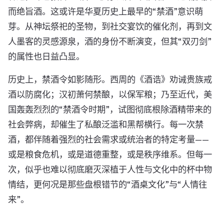
而绝旨酒。这或许是华夏历史上最早的“禁酒”意识萌
芽。从神坛祭祀的圣物，到社交宴饮的催化剂，再到文
人墨客的灵感源泉，酒的身份不断演变，但其“双刃剑”
的属性也日益凸显。
历史上，禁酒令如影随形。西周的《酒诰》劝诫贵族戒
酒以防腐化；汉初萧何禁酿，以保军粮；乃至近代，美
国轰轰烈烈的“禁酒令时期”，试图彻底根除酒精带来的
社会弊病，却催生了私酿泛滥和黑帮横行。每一次禁
酒，都伴随着强烈的社会需求或统治者的特定考量——
或是粮食危机，或是道德重整，或是秩序维系。但每一
次，似乎也难以彻底磨灭深植于人性与文化中的杯中物
情结，更何况是那些盘根错节的“酒桌文化”与“人情往
来”。