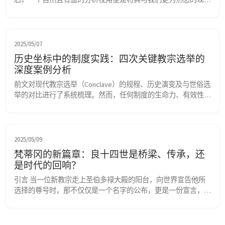
世俗政治选举进行比较。这两种权力交接模式，虽然都旨在选出
领导者，但其在选举主体、候选人资格、程序运作、目标导向乃
至权力属性与问责机制上，均存在深刻且本质的差异。通过系统
性地对照分析这些差异，有助于我们更清晰地把握教宗选举的独
2025/05/07
特性，理解其背后的神学、历史与制度逻辑，并反观世俗...
历史坐标中的制度实践：四次关键教宗选举的
深度案例分析
前文对现代教宗选举（Conclave）的规程、历史演变及与世俗选
举的对比进行了系统梳理。然而，任何制度的生命力、有效性及
其潜在的脆弱性，都需在真实的历史情境中加以审视。通过剖析
历史上若干次具有里程碑意义或引发重大后果的教宗选举案例，
我们可以更具体、更深入地理解选举规则的实际运作、影响选举
结果的复杂因素、制度演进的驱动力以及教会权力交接所面临的
2025/05/09
挑战。 本文将选取四个跨越不同历史时期的关键选举...
梵蒂冈的新篇章：良十四世是桥梁、传承，还
是时代的回响？
引言 当一位新教宗走上圣伯多禄大殿的阳台，向世界宣告他所
选择的尊号时，那不仅仅是一个名字的公布，更是一份宣言，一
幅蓝图，一个连接着古老传统与未来航向的隐秘代码。新晋教宗
良十四世，本名罗伯特·普雷沃斯特，他的这一选择，便如一声
穿越历史的狮吼，激荡起无数的解读与期待。 01. “白烟”之后的