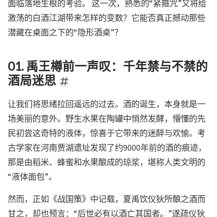
面临落地生根的考验。 这一次，熟悉的“紧箍咒”又将给
激荡的白酒江湖带来怎样的变数？它能否真正撼动那些
潜藏在桌面之下的“隐形酒桌”？
01. 禹王樽前一声叹：千年禁与不禁的
酒局迷思
让我们将思绪拉回遥远的过去。酒的诞生，本身就是一
场美丽的意外。野生水果在陶罐中悄然发酵，懵懂的先
民初尝这奇特的液体，惊喜于它带来的迷醉与欢愉。考
古学家在河南贾湖遗址发现了约9000年前的酒的痕迹，
那是由稻米、蜂蜜和水果酿成的琼浆，堪称人类文明的
“液体面包”。
然而，正如《战国策》中记载，夏禹饮仪狄所酿之酒而
甘之，却也预言：“后世必有以酒亡其国者。”遂疏仪狄