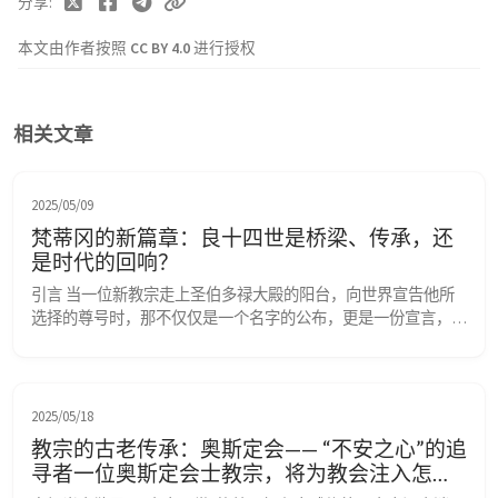
分享
本文由作者按照
CC BY 4.0
进行授权
相关文章
2025/05/09
梵蒂冈的新篇章：良十四世是桥梁、传承，还
是时代的回响？
引言 当一位新教宗走上圣伯多禄大殿的阳台，向世界宣告他所
选择的尊号时，那不仅仅是一个名字的公布，更是一份宣言，一
幅蓝图，一个连接着古老传统与未来航向的隐秘代码。新晋教宗
良十四世，本名罗伯特·普雷沃斯特，他的这一选择，便如一声
穿越历史的狮吼，激荡起无数的解读与期待。 01. “白烟”之后的
名字：一个教宗的首次“训谕” 2025年5月，梵蒂冈西斯廷教堂的
2025/05/18
烟囱升起了久违的白烟。“Habemu...
教宗的古老传承：奥斯定会—— “不安之心”的追
寻者一位奥斯定会士教宗，将为教会注入怎样
的灵性基因？