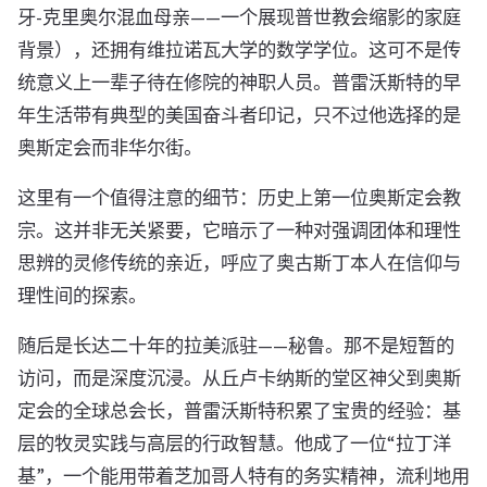
牙-克里奥尔混血母亲——一个展现普世教会缩影的家庭
背景），还拥有维拉诺瓦大学的数学学位。这可不是传
统意义上一辈子待在修院的神职人员。普雷沃斯特的早
年生活带有典型的美国奋斗者印记，只不过他选择的是
奥斯定会而非华尔街。
这里有一个值得注意的细节：历史上第一位奥斯定会教
宗。这并非无关紧要，它暗示了一种对强调团体和理性
思辨的灵修传统的亲近，呼应了奥古斯丁本人在信仰与
理性间的探索。
随后是长达二十年的拉美派驻——秘鲁。那不是短暂的
访问，而是深度沉浸。从丘卢卡纳斯的堂区神父到奥斯
定会的全球总会长，普雷沃斯特积累了宝贵的经验：基
层的牧灵实践与高层的行政智慧。他成了一位“拉丁洋
基”，一个能用带着芝加哥人特有的务实精神，流利地用