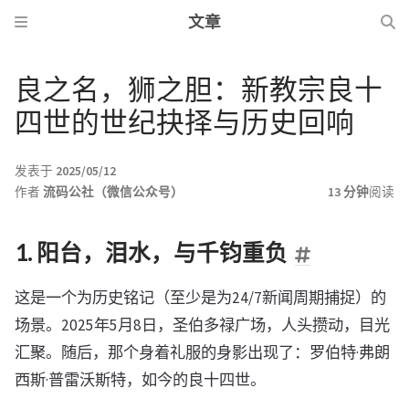
文章
良之名，狮之胆：新教宗良十
四世的世纪抉择与历史回响
发表于
2025/05/12
作者
流码公社（微信公众号）
13 分钟
阅读
1. 阳台，泪水，与千钧重负
这是一个为历史铭记（至少是为24/7新闻周期捕捉）的
场景。2025年5月8日，圣伯多禄广场，人头攒动，目光
汇聚。随后，那个身着礼服的身影出现了：罗伯特·弗朗
西斯·普雷沃斯特，如今的良十四世。