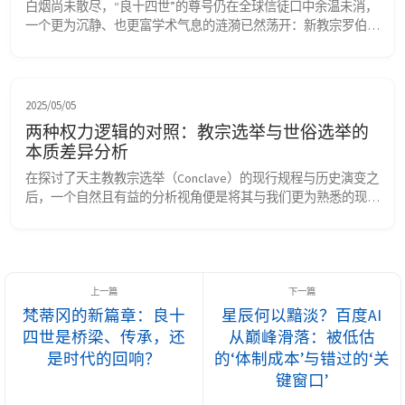
白烟尚未散尽，“良十四世”的尊号仍在全球信徒口中余温未消，
一个更为沉静、也更富学术气息的涟漪已然荡开：新教宗罗伯特
·普雷沃斯特，出身于圣奥斯定会。对许多人而言，这或许只是
履历上的一个注脚。但对那些洞察教会历史与灵修潜流的人来
说，这本身就是头条新闻。 这不仅仅关乎一位新教宗的诞生，
更关乎一种独特且传承近八百年的灵修基因，正被悄然注入教宗
2025/05/05
职务的核心。普雷沃斯特不仅是一名奥斯定会士，他曾是这个
两种权力逻辑的对照：教宗选举与世俗选举的
修...
本质差异分析
在探讨了天主教教宗选举（Conclave）的现行规程与历史演变之
后，一个自然且有益的分析视角便是将其与我们更为熟悉的现代
世俗政治选举进行比较。这两种权力交接模式，虽然都旨在选出
领导者，但其在选举主体、候选人资格、程序运作、目标导向乃
至权力属性与问责机制上，均存在深刻且本质的差异。通过系统
性地对照分析这些差异，有助于我们更清晰地把握教宗选举的独
特性，理解其背后的神学、历史与制度逻辑，并反观世俗...
梵蒂冈的新篇章：良十
星辰何以黯淡？百度AI
四世是桥梁、传承，还
从巅峰滑落：被低估
是时代的回响？
的‘体制成本’与错过的‘关
键窗口’