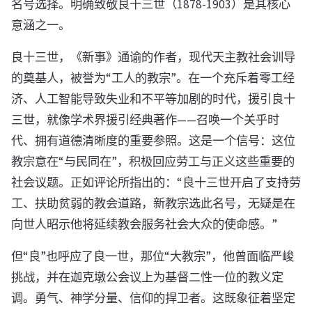
名号选择。明确致敬良十三世（1878-1903）是其核心
意涵之一。
良十三世，《新事》通谕的作者，现代天主教社会训导
的奠基人，被誉为“工人的教宗”。在一个充斥着零工经
济、人工智能导致失业和不平等加剧的时代，援引良十
三世，就像学术界援引经典著作——召唤一个关乎时
代、拥有道德清晰度的重要参照。这是一个信号：这位
教宗意在“与民同在”，积极回应劳工与正义这些重要的
社会议题。正如评论所指出的：“良十三世开启了支持劳
工、扶助贫弱的教会道路，新教宗选此名号，无疑是在
向世人昭示他将延续教会服务社会大众的使命感。”
但“良”也呼应了良一世，那位“大教宗”，他曾面临严峻
挑战，并在迦克墩公会议上为基督二性一位的教义定
调。勇气、神学分量、信仰的捍卫者。这既象征着坚定