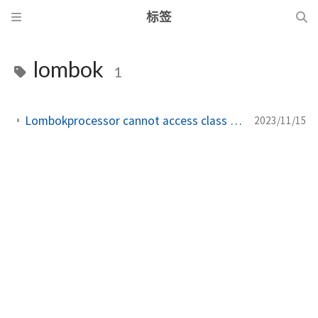
标签
lombok
1
Lombokprocessor cannot access class JAvacProcessingEnvironment
2023/11/15