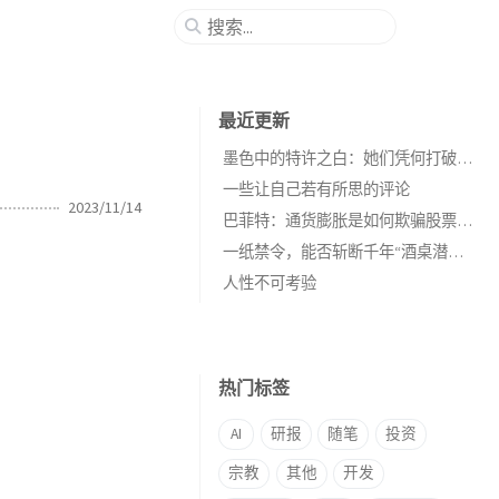
最近更新
墨色中的特许之白：她们凭何打破教宗面前的“黑色禁忌”？深掘“白色特权”的百年秘辛
一些让自己若有所思的评论
2023/11/14
巴菲特：通货膨胀是如何欺骗股票投资者的
一纸禁令，能否斩断千年“酒桌潜规则”？白酒江湖的“生死劫”还是又一场“表面文章”？
人性不可考验
热门标签
AI
研报
随笔
投资
宗教
其他
开发