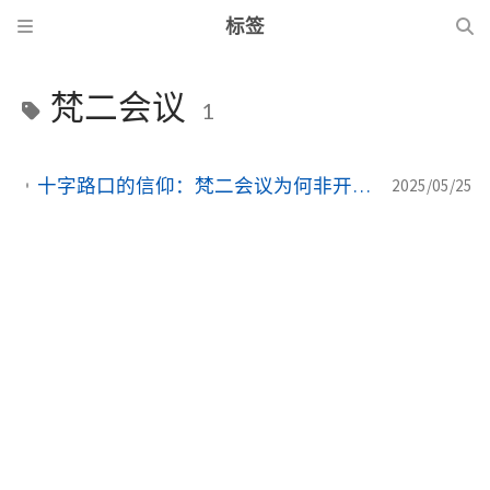
标签
梵二会议
1
十字路口的信仰：梵二会议为何非开不可？——一位‘过渡教宗’的惊世豪赌与教会重生之路｜AI帮我研究梵二会议
2025/05/25